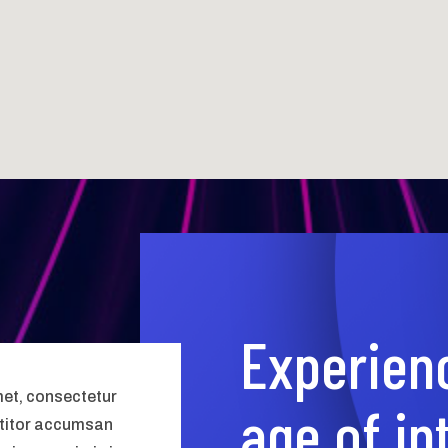
Experien
met, consectetur
age of in
rttitor accumsan