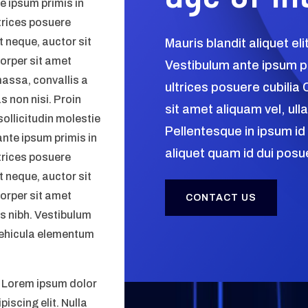
e ipsum primis in
ltrices posuere
t neque, auctor sit
Mauris blandit aliquet eli
orper sit amet
Vestibulum ante ipsum pri
massa, convallis a
ultrices posuere cubilia
s non nisi. Proin
sit amet aliquam vel, ull
sollicitudin molestie
Pellentesque in ipsum id
nte ipsum primis in
aliquet quam id dui posu
ltrices posuere
t neque, auctor sit
orper sit amet
CONTACT US
us nibh. Vestibulum
vehicula elementum
h. Lorem ipsum dolor
piscing elit. Nulla