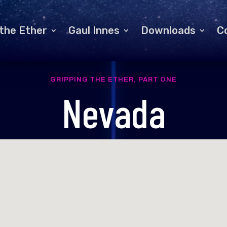
 the Ether
Gaul Innes
Downloads
C
GRIPPING THE ETHER, PART ONE
Nevada