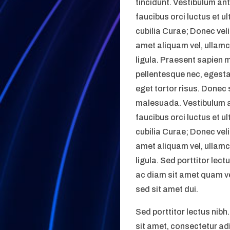
tincidunt. Vestibulum ant
faucibus orci luctus et u
cubilia Curae; Donec veli
amet aliquam vel, ullamc
ligula. Praesent sapien 
pellentesque nec, egesta
eget tortor risus. Donec 
malesuada. Vestibulum a
faucibus orci luctus et u
cubilia Curae; Donec veli
amet aliquam vel, ullamc
ligula. Sed porttitor lect
ac diam sit amet quam 
sed sit amet dui.
Sed porttitor lectus nib
sit amet, consectetur adi